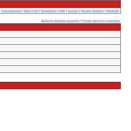
Forenübersicht
|
Mein Profil
|
Registrieren
|
Hilfe
|
Suchen
|
Heutige Beiträge
|
Mitglieder
Bisherige Beiträge anzeigen
|
Private Nachricht versenden