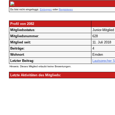
Du bist nicht eingeloggt.
Einloggen
oder
Registrieren
Profil von 2082
Mitgliedsstatus
:
Junior-Mitglied
Mitgliedsnummer
:
628
Mitglied seit:
11. Juli 2018
Beiträge:
4
Wohnort
:
Emden
Letzter Beitrag
:
Lautsprecher S
Hinweis: Dieses Mitglied erlaubt keine Bewertungen.
Letzte Aktivitäten des Mitglieds: