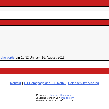
icke porös
um 18:32 Uhr, am 16. August 2019
Kontakt
|
zur Homepage der LLE-Kartei
|
Datenschutzerklärung
Powered by
Infopop Corporation
Deutsche Version von
thinkfactory
TM
Ultimate Bulletin Board
6.2.1.2