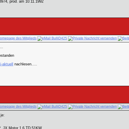
74, prod. am 10.11.1992
...
estanden
li-aktuell
nachlesen.....
je:
92, JX Motor 1,6 TD 51KW