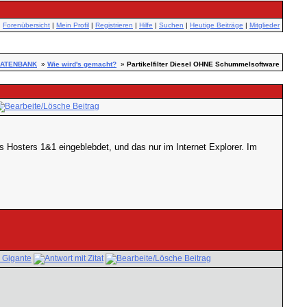
Forenübersicht
|
Mein Profil
|
Registrieren
|
Hilfe
|
Suchen
|
Heutige Beiträge
|
Mitglieder
ATENBANK
»
Wie wird's gemacht?
»
Partikelfilter Diesel OHNE Schummelsoftware
s Hosters 1&1 eingeblebdet, und das nur im Internet Explorer. Im