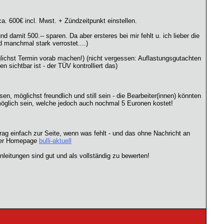
. 600€ incl. Mwst. + Zündzeitpunkt einstellen.
amit 500.-- sparen. Da aber ersteres bei mir fehlt u. ich lieber die
 manchmal stark verrostet....)
ichst Termin vorab machen!) (nicht vergessen: Auflastungsgutachten
 sichtbar ist - der TÜV kontrolliert das)
, möglichst freundlich und still sein - die Bearbeiter(innen) könnten
öglich sein, welche jedoch auch nochmal 5 Euronen kostet!
ag einfach zur Seite, wenn was fehlt - und das ohne Nachricht an
iner Homepage
bulli-aktuell
leitungen sind gut und als vollständig zu bewerten!