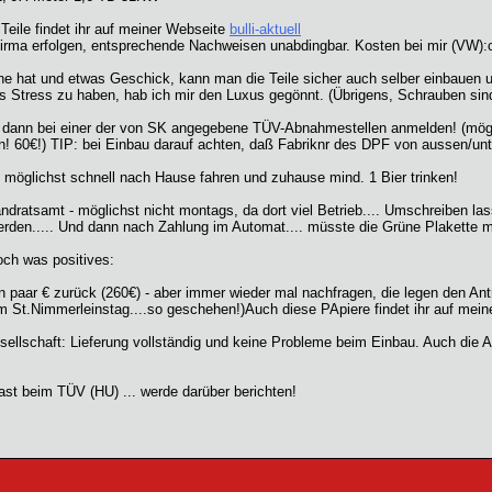
Teile findet ihr auf meiner Webseite
bulli-aktuell
firma erfolgen, entsprechende Nachweisen unabdingbar. Kosten bei mir (VW):ca
hat und etwas Geschick, kann man die Teile sicher auch selber einbauen und d
ls Stress zu haben, hab ich mir den Luxus gegönnt. (Übrigens, Schrauben sind
, dann bei einer der von SK angegebene TÜV-Abnahmestellen anmelden! (mögl
! 60€!) TIP: bei Einbau darauf achten, daß Fabriknr des DPF von aussen/unten
öglichst schnell nach Hause fahren und zuhause mind. 1 Bier trinken!
atsamt - möglichst nicht montags, da dort viel Betrieb.... Umschreiben lassen
rden..... Und dann nach Zahlung im Automat.... müsste die Grüne Plakette m
och was positives:
 paar € zurück (260€) - aber immer wieder mal nachfragen, die legen den Antr
zum St.Nimmerleinstag....so geschehen!)Auch diese PApiere findet ihr auf me
llschaft: Lieferung vollständig und keine Probleme beim Einbau. Auch die An
st beim TÜV (HU) ... werde darüber berichten!