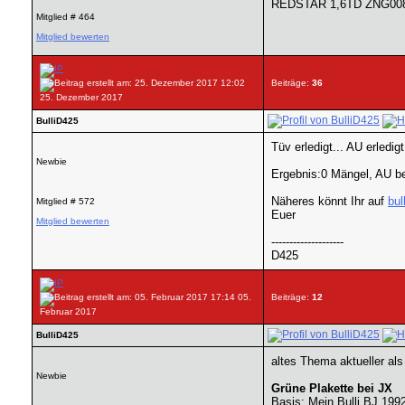
REDSTAR 1,6TD ZNG0089
Mitglied # 464
Mitglied bewerten
Beiträge:
36
25. Dezember 2017
BulliD425
Tüv erledigt... AU erledigt
Newbie
Ergebnis:0 Mängel, AU b
Näheres könnt Ihr auf
bul
Mitglied # 572
Euer
Mitglied bewerten
--------------------
D425
05.
Beiträge:
12
Februar 2017
BulliD425
altes Thema aktueller als 
Newbie
Grüne Plakette bei JX
Basis: Mein Bulli BJ 19