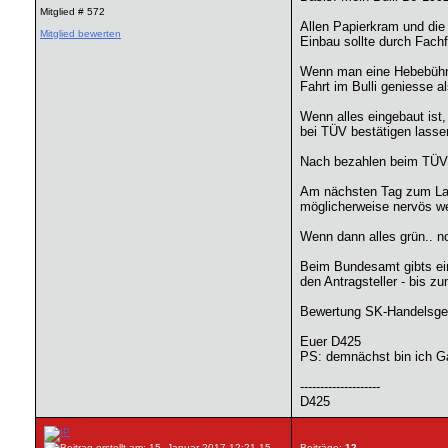
Mitglied # 572
Allen Papierkram und die 
Mitglied bewerten
Einbau sollte durch Fach
Wenn man eine Hebebühne 
Fahrt im Bulli geniesse a
Wenn alles eingebaut ist
bei TÜV bestätigen lassen
Nach bezahlen beim TÜV m
Am nächsten Tag zum Landr
möglicherweise nervös we
Wenn dann alles grün.. n
Beim Bundesamt gibts ein
den Antragsteller - bis 
Bewertung SK-Handelsgese
Euer D425
PS: demnächst bin ich Ga
--------------------
D425
15.
Beiträge:
12