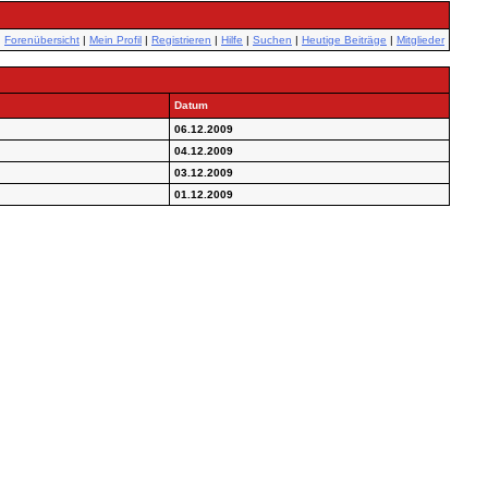
Forenübersicht
|
Mein Profil
|
Registrieren
|
Hilfe
|
Suchen
|
Heutige Beiträge
|
Mitglieder
Datum
06.12.2009
04.12.2009
03.12.2009
01.12.2009