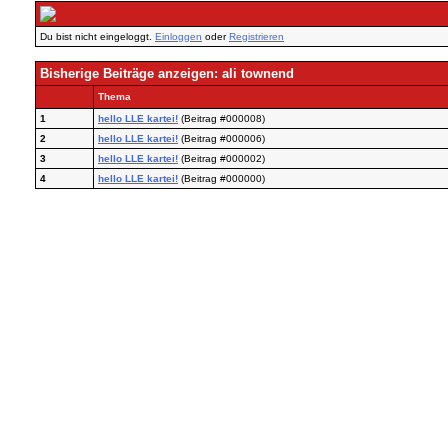
Du bist nicht eingeloggt.
Einloggen
oder
Registrieren
Bisherige Beiträge anzeigen: ali townend
Thema
1
hello LLE kartei!
(Beitrag #000008)
2
hello LLE kartei!
(Beitrag #000006)
3
hello LLE kartei!
(Beitrag #000002)
4
hello LLE kartei!
(Beitrag #000000)