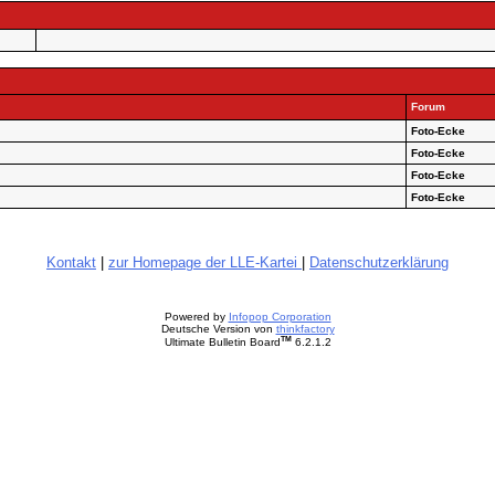
Forum
Foto-Ecke
Foto-Ecke
Foto-Ecke
Foto-Ecke
Kontakt
|
zur Homepage der LLE-Kartei
|
Datenschutzerklärung
Powered by
Infopop Corporation
Deutsche Version von
thinkfactory
TM
Ultimate Bulletin Board
6.2.1.2